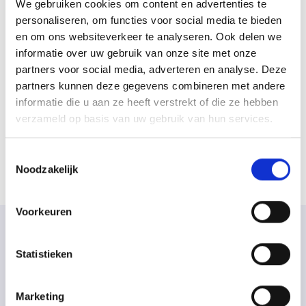
We gebruiken cookies om content en advertenties te
personaliseren, om functies voor social media te bieden
en om ons websiteverkeer te analyseren. Ook delen we
informatie over uw gebruik van onze site met onze
partners voor social media, adverteren en analyse. Deze
(AANKOMEND) ALLROUND
partners kunnen deze gegevens combineren met andere
MACHINIST
informatie die u aan ze heeft verstrekt of die ze hebben
verzameld op basis van uw gebruik van hun services.
Toestemmingsselectie
Noodzakelijk
Voorkeuren
NAAR WIE WE OP ZOEK
Statistieken
ZIJN
Marketing